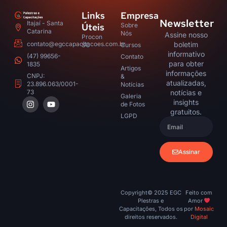
Links
Empresa
Newsletter
Itajaí - Santa
Úteis
Sobre
Catarina
Nós
Assine nosso
Procon
contato@egccapacitacoes.com.br
boletim
SC
Cursos
informativo
(47) 99656-
Contato
para obter
1835
Artigos
informações
CNPJ:
&
atualizadas,
23.896.063/0001-
Notícias
notícias e
73
Galeria
insights
de Fotos
gratuitos.​
LGPD
Assinar
Copyright© 2025 EGC
Feito com
Plestras e
Amor
Capacitações, Todos os
por
Mosaic
direitos reservados.
Digital