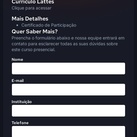
Currículo Lattes
Clique para acessar
Mais Detalhes
Certificado de Participação
Quer Saber Mais?
Preencha o formulário abaixo e nossa equipe entrará em
contato para esclarecer todas as suas dúvidas sobre
este curso presencial.
Nome
E-mail
Instituição
Telefone