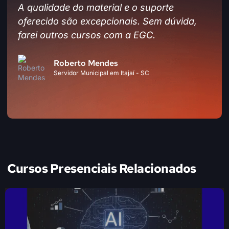
ite
A qualidade do material e o suporte
ap
oferecido são excepcionais. Sem dúvida,
pa
farei outros cursos com a EGC.
re
Roberto Mendes
Servidor Municipal em Itajaí - SC
Cursos Presenciais Relacionados